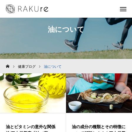
油について
お知らせ
健康ブログ
お問い合わせ
健康ブログ
油について
ホーム
現代の健康・美容環境
サロン施設紹介
施術メニュー
油とビタミンの意外な関係
油の成分の種類とその特徴に
通信販売