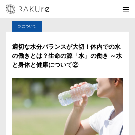
健康ブログ
水について
適切な水分バランスが大切！体内での水の働きとは？生命の源「水」の働き ～水と身体と健康について②
水について
お知らせ
健康ブログ
適切な水分バランスが大切！体内での水
の働きとは？生命の源「水」の働き ～水
お問い合わせ
と身体と健康について②
ホーム
現代の健康・美容環境
サロン施設紹介
施術メニュー
通信販売