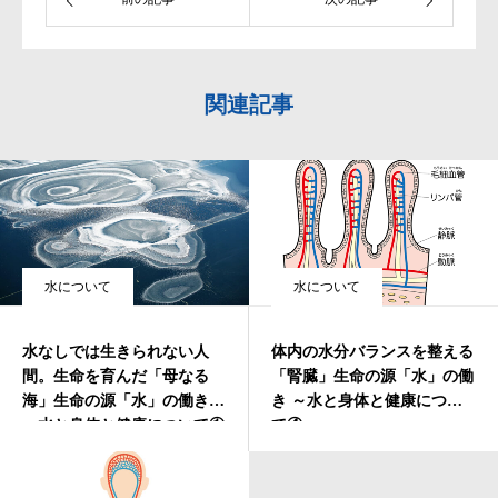
関連記事
水について
水について
水なしでは生きられない人
体内の水分バランスを整える
間。生命を育んだ「母なる
「腎臓」生命の源「水」の働
海」生命の源「水」の働き
き ～水と身体と健康につい
～水と身体と健康について①
て④