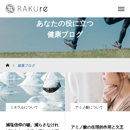
あなたの役に立つ
健康ブログ
お知らせ
健康ブログ
お問い合わせ
健康ブログ
ホーム
現代の健康・美容環境
サロン施設紹介
ミネラルについて
アミノ酸について
施術メニュー
減塩信仰の嘘。減らさなけれ
通信販売
アミノ酸の生理的作用と欠乏