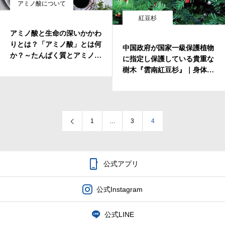
アミノ酸について
紅豆杉
アミノ酸と生命の深いかかわ
りとは？「アミノ酸」とは何
中国政府が国家一級保護植物
か？～たんぱく質とアミノ酸
に指定し保護している貴重な
①
樹木『雲南紅豆杉』｜身体の
バランスを整える紅豆杉と
は？
1
…
3
4

公式アプリ
公式Instagram
公式LINE