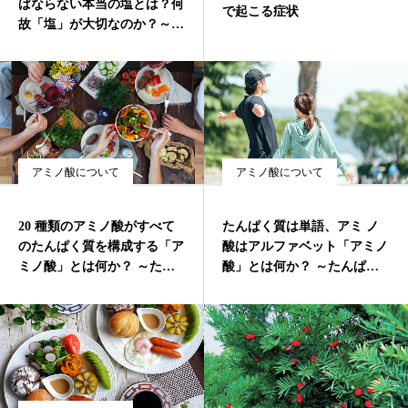
ばならない本当の塩とは？何
で起こる症状
故「塩」が大切なのか？～天
会社概要
然塩の働き
アミノ酸について
アミノ酸について
20 種類のアミノ酸がすべて
たんぱく質は単語、アミ ノ
のたんぱく質を構成する「ア
酸はアルファベット「アミノ
ミノ酸」とは何か？ ～たん
酸」とは何か？ ～たんぱく
ぱく質とアミノ酸③
質とアミノ酸②